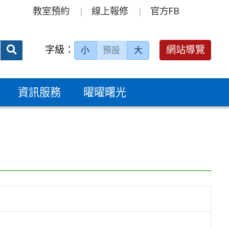
教室預約
線上報修
官方FB
送出
字級：
網站導覽
小
預設
大
搜
尋：
資訊服務
曜曜曙光