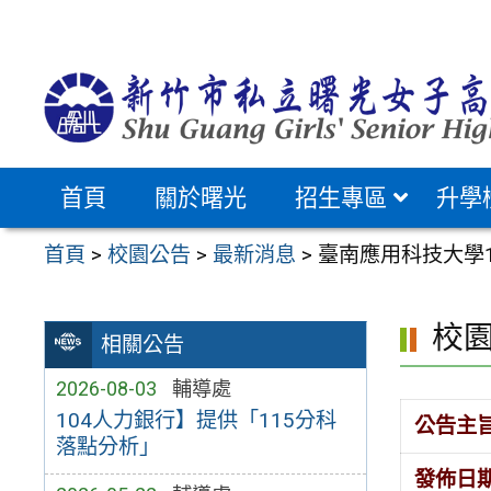
跳
至
主
要
內
容
首頁
關於曙光
招生專區
升學
區
首頁
>
校園公告
>
最新消息
>
臺南應用科技大學
校
相關公告
2026-08-03
輔導處
104人力銀行】提供「115分科
公告主
落點分析」
發佈日