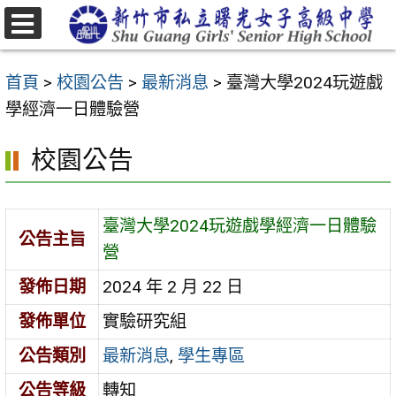
跳
至
選
主
單
首頁
>
校園公告
>
最新消息
>
臺灣大學2024玩遊戲
要
學經濟一日體驗營
內
容
校園公告
區
臺灣大學2024玩遊戲學經濟一日體驗
公告主旨
營
發佈日期
2024 年 2 月 22 日
發佈單位
實驗研究組
公告類別
最新消息
,
學生專區
公告等級
轉知