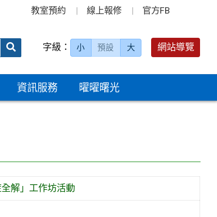
教室預約
線上報修
官方FB
送出
字級：
網站導覽
小
預設
大
搜
尋：
資訊服務
曜曜曙光
症全解」工作坊活動