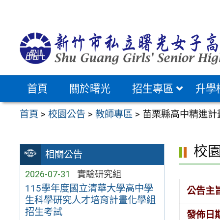
跳
至
主
要
內
容
首頁
關於曙光
招生專區
升學
區
首頁
>
校園公告
>
教師專區
>
苗栗縣高中精進計
校
相關公告
2026-07-31
實驗研究組
115學年度國立清華大學高中學
公告主
生科學研究人才培育計畫化學組
招生考試
發佈日