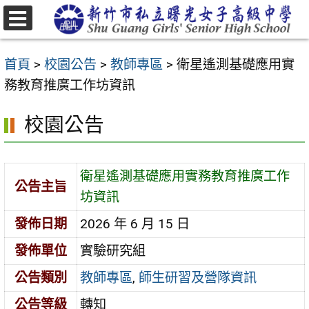
跳
至
選
主
單
首頁
>
校園公告
>
教師專區
>
衛星遙測基礎應用實
要
務教育推廣工作坊資訊
內
容
校園公告
區
衛星遙測基礎應用實務教育推廣工作
公告主旨
坊資訊
發佈日期
2026 年 6 月 15 日
發佈單位
實驗研究組
公告類別
教師專區
,
師生研習及營隊資訊
公告等級
轉知