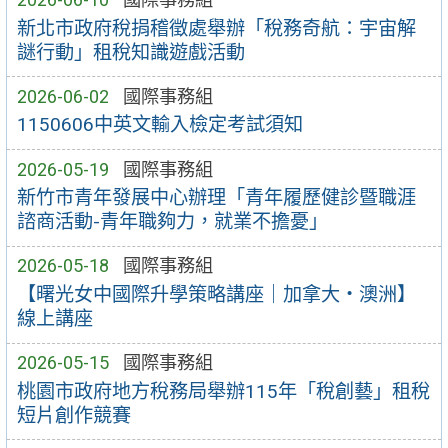
新北市政府稅捐稽徵處舉辦「稅務奇航：宇宙解
謎行動」租稅知識遊戲活動
2026-06-02
國際事務組
1150606中英文輸入檢定考試須知
2026-05-19
國際事務組
新竹市青年發展中心辦理「青年履歷健診暨職涯
諮商活動-青年職夠力，就業不擔憂」
2026-05-18
國際事務組
【曙光女中國際升學策略講座｜加拿大・澳洲】
線上講座
2026-05-15
國際事務組
桃園市政府地方稅務局舉辦115年「稅創藝」租稅
短片創作競賽