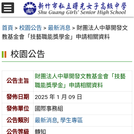
跳
至
選
主
單
首頁
>
校園公告
>
最新消息
>
財團法人中華開發文
要
教基金會「技藝職能獎學金」申請相關資料
內
容
校園公告
區
財團法人中華開發文教基金會「技藝
公告主旨
職能獎學金」申請相關資料
發佈日期
2025 年 1 月 09 日
發佈單位
國際事務組
公告類別
最新消息
,
學生專區
公告等級
轉知