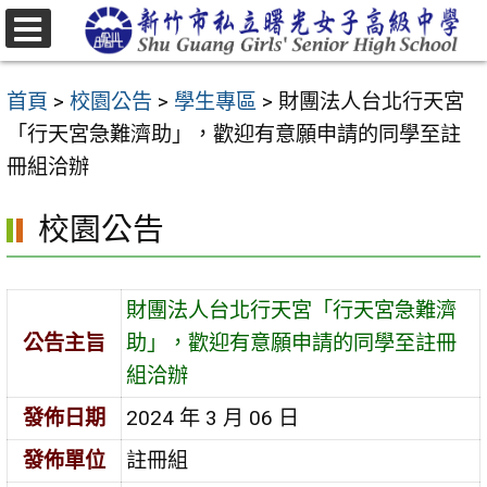
跳
至
選
主
單
首頁
>
校園公告
>
學生專區
>
財團法人台北行天宮
要
「行天宮急難濟助」，歡迎有意願申請的同學至註
內
冊組洽辦
容
區
校園公告
財團法人台北行天宮「行天宮急難濟
公告主旨
助」，歡迎有意願申請的同學至註冊
組洽辦
發佈日期
2024 年 3 月 06 日
發佈單位
註冊組