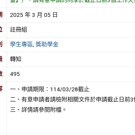
畫】），請有意申請的同學於截止日前3個工作天
期
2025 年 3 月 05 日
位
註冊組
別
學生專區
,
獎助學金
級
轉知
數
495
容
一、申請期限：114/03/28截止
二、有意申請者請檢附相關文件於申請截止日前3
三、詳情請參閱附檔。