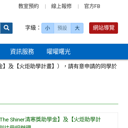
教室預約
線上報修
官方FB
送出
字級：
網站導覽
小
預設
大
搜
尋：
資訊服務
曜曜曙光
獎助學金】及【火炬助學計畫】），請有意申請的同學於
e Shiner清寒獎助學金】及【火炬助學計