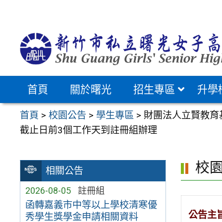
跳
至
主
要
內
容
首頁
關於曙光
招生專區
升學
區
首頁
>
校園公告
>
學生專區
>
財團法人立賢教育基
截止日前3個工作天到註冊組辦理
校
相關公告
2026-08-05
註冊組
函轉嘉義市中等以上學校清寒優
公告主
秀學生獎學金申請相關資料