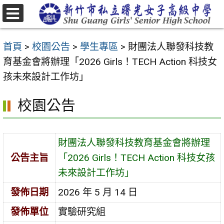
跳
至
選
主
單
首頁
>
校園公告
>
學生專區
>
財團法人聯發科技教
要
育基金會將辦理「2026 Girls！TECH Action 科技女
內
孩未來設計工作坊」
容
區
校園公告
財團法人聯發科技教育基金會將辦理
公告主旨
「2026 Girls！TECH Action 科技女孩
未來設計工作坊」
發佈日期
2026 年 5 月 14 日
發佈單位
實驗研究組