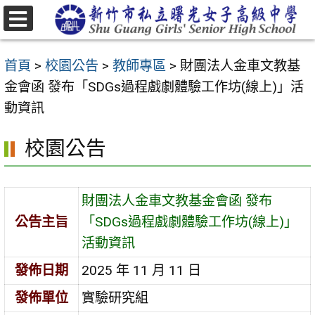
跳
至
選
主
單
首頁
>
校園公告
>
教師專區
>
財團法人金車文教基
要
金會函 發布「SDGs過程戲劇體驗工作坊(線上)」活
內
動資訊
容
區
校園公告
財團法人金車文教基金會函 發布
公告主旨
「SDGs過程戲劇體驗工作坊(線上)」
活動資訊
發佈日期
2025 年 11 月 11 日
發佈單位
實驗研究組