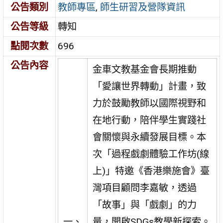
公告類別
教師專區
,
師生研習及營隊資訊
公告等級
轉知
點閱次數
696
公告內容
金車文教基金會長期推動
「愛讓世界轉動」計畫，致
力於鼓勵教師以國際視野和
在地行動，陪伴學生實踐社
會關懷與永續發展目標。本
次「過程戲劇體驗工作坊(線
上)」特邀《香港樂施會》臺
灣項目顧問李嘉敏，透過
「故事」與「戲劇」的力
一、
量，開啟SDGs教學新探索。