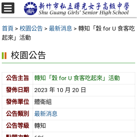
跳
至
選
主
單
首頁
>
校園公告
>
最新消息
>
轉知「穀 for U 食客吃
要
起來」活動
內
容
校園公告
區
公告主旨
轉知「穀 for U 食客吃起來」活動
發佈日期
2023 年 10 月 20 日
發佈單位
體衛組
公告類別
最新消息
公告等級
轉知