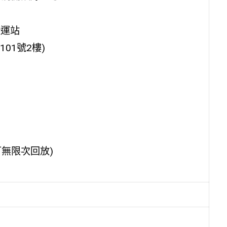
捷運站
01號2樓)
前可無限次回放)