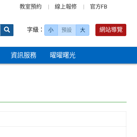
教室預約
線上報修
官方FB
送出
字級：
網站導覽
小
預設
大
搜
尋：
資訊服務
曜曜曙光