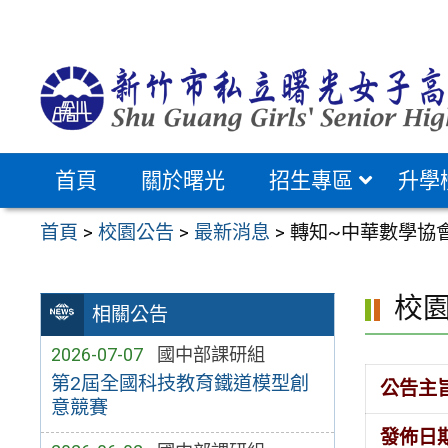
跳
至
主
要
內
容
首頁
關於曙光
招生專區
升學
區
首頁
>
校園公告
>
最新消息
>
轉知~中華數學協會
校
相關公告
2026-07-07
國中部課研組
第2屆全國科技教育鐵道模型創
公告主
意競賽
發佈日