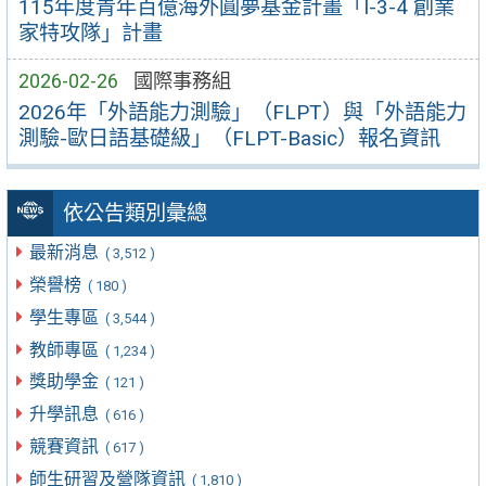
115年度青年百億海外圓夢基金計畫「I-3-4 創業
家特攻隊」計畫
2026-02-26
國際事務組
2026年「外語能力測驗」（FLPT）與「外語能力
測驗-歐日語基礎級」（FLPT-Basic）報名資訊
依公告類別彙總
最新消息
( 3,512 )
榮譽榜
( 180 )
學生專區
( 3,544 )
教師專區
( 1,234 )
獎助學金
( 121 )
升學訊息
( 616 )
競賽資訊
( 617 )
師生研習及營隊資訊
( 1,810 )