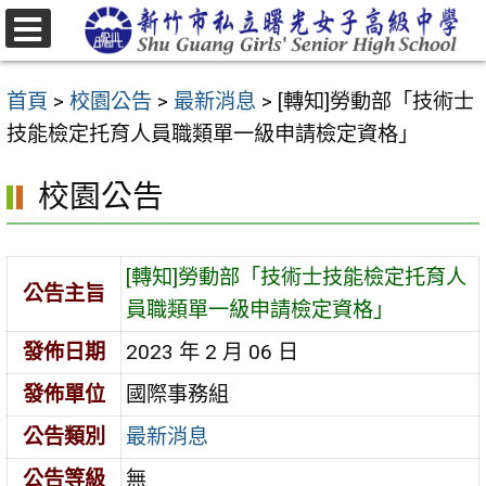
跳
至
選
主
單
首頁
>
校園公告
>
最新消息
>
[轉知]勞動部「技術士
要
技能檢定托育人員職類單一級申請檢定資格」
內
容
校園公告
區
[轉知]勞動部「技術士技能檢定托育人
公告主旨
員職類單一級申請檢定資格」
發佈日期
2023 年 2 月 06 日
發佈單位
國際事務組
公告類別
最新消息
公告等級
無