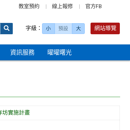
教室預約
線上報修
官方FB
送出
字級：
網站導覽
小
預設
大
搜
尋：
資訊服務
曜曜曙光
作坊實施計畫