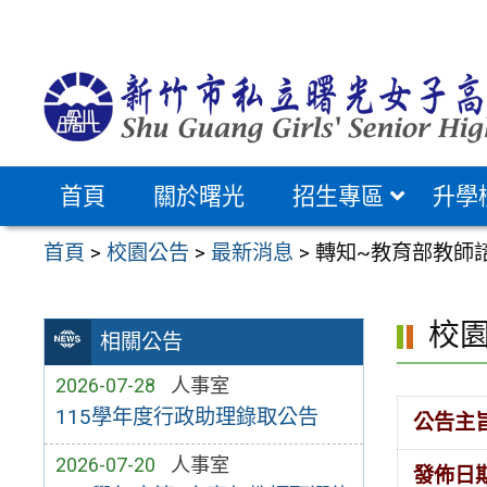
跳
至
主
要
內
容
首頁
關於曙光
招生專區
升學
區
首頁
>
校園公告
>
最新消息
>
轉知~教育部教師
校
相關公告
2026-07-28
人事室
115學年度行政助理錄取公告
公告主
2026-07-20
人事室
發佈日