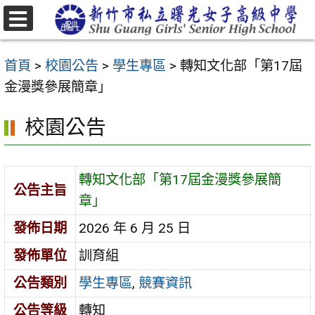
跳
至
選
主
單
首頁
>
校園公告
>
學生專區
>
轉知文化部「第17屆
要
金漫獎參展簡章」
內
容
校園公告
區
轉知文化部「第17屆金漫獎參展簡
公告主旨
章」
發佈日期
2026 年 6 月 25 日
發佈單位
訓育組
公告類別
學生專區
,
競賽資訊
公告等級
轉知