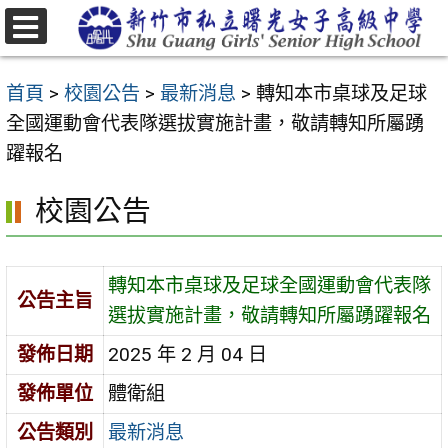
跳
至
選
主
單
首頁
>
校園公告
>
最新消息
>
轉知本市桌球及足球
要
全國運動會代表隊選拔實施計畫，敬請轉知所屬踴
內
躍報名
容
區
校園公告
轉知本市桌球及足球全國運動會代表隊
公告主旨
選拔實施計畫，敬請轉知所屬踴躍報名
發佈日期
2025 年 2 月 04 日
發佈單位
體衛組
公告類別
最新消息