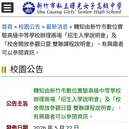
跳
至
選
主
單
首頁
>
校園公告
>
最新消息
>
轉知由新竹市數位實
要
驗高級中等學校辦理兩場「招生入學說明會」及
內
「校舍開放參觀日暨 雙聯課程說明會」，有興趣者
容
可以參閱資訊。
區
校園公告
轉知由新竹市數位實驗高級中等學校
辦理兩場「招生入學說明會」及「校
公告主旨
舍開放參觀日暨 雙聯課程說明會」，
有興趣者可以參閱資訊。
發佈日期
2026 年 5 月 22 日