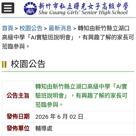
跳
至
選
主
單
首頁
>
校園公告
>
最新消息
>
轉知由新竹縣立湖口
要
高級中學「AI實驗班說明會」，有興趣了解的家長可
內
蒞臨參與。
容
區
校園公告
轉知由新竹縣立湖口高級中學「AI實
公告主旨
驗班說明會」，有興趣了解的家長可
蒞臨參與。
發佈日期
2026 年 6 月 02 日
發佈單位
輔導處