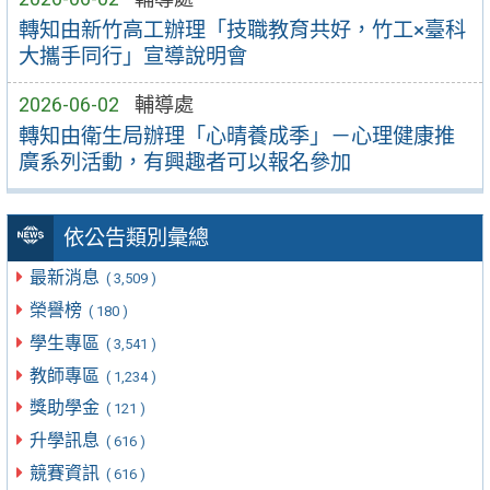
轉知由新竹高工辦理「技職教育共好，竹工×臺科
大攜手同行」宣導說明會
2026-06-02
輔導處
轉知由衛生局辦理「心晴養成季」－心理健康推
廣系列活動，有興趣者可以報名參加
依公告類別彙總
最新消息
( 3,509 )
榮譽榜
( 180 )
學生專區
( 3,541 )
教師專區
( 1,234 )
獎助學金
( 121 )
升學訊息
( 616 )
競賽資訊
( 616 )