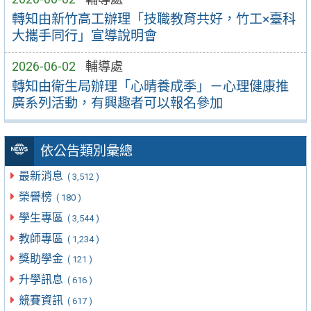
轉知由新竹高工辦理「技職教育共好，竹工×臺科
大攜手同行」宣導說明會
2026-06-02
輔導處
轉知由衛生局辦理「心晴養成季」－心理健康推
廣系列活動，有興趣者可以報名參加
依公告類別彙總
最新消息
( 3,512 )
榮譽榜
( 180 )
學生專區
( 3,544 )
教師專區
( 1,234 )
獎助學金
( 121 )
升學訊息
( 616 )
競賽資訊
( 617 )