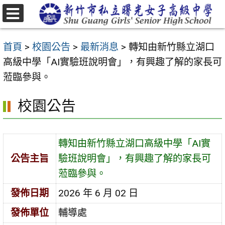
跳
至
選
主
單
首頁
>
校園公告
>
最新消息
>
轉知由新竹縣立湖口
要
高級中學「AI實驗班說明會」，有興趣了解的家長可
內
蒞臨參與。
容
區
校園公告
轉知由新竹縣立湖口高級中學「AI實
公告主旨
驗班說明會」，有興趣了解的家長可
蒞臨參與。
發佈日期
2026 年 6 月 02 日
發佈單位
輔導處