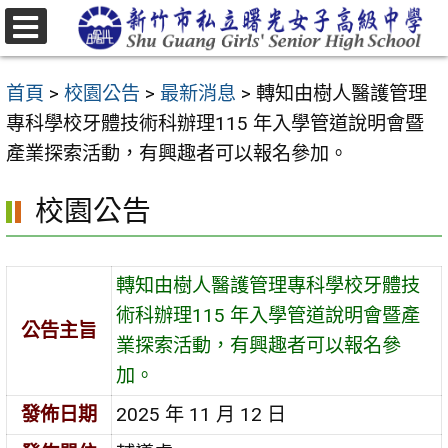
跳
至
選
主
單
首頁
>
校園公告
>
最新消息
>
轉知由樹人醫護管理
要
專科學校牙體技術科辦理115 年入學管道說明會暨
內
產業探索活動，有興趣者可以報名參加。
容
區
校園公告
轉知由樹人醫護管理專科學校牙體技
術科辦理115 年入學管道說明會暨產
公告主旨
業探索活動，有興趣者可以報名參
加。
發佈日期
2025 年 11 月 12 日