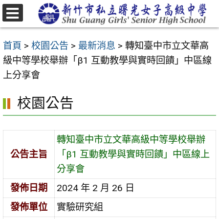
跳
至
選
主
單
首頁
>
校園公告
>
最新消息
>
轉知臺中市立文華高
要
級中等學校舉辦「β1 互動教學與實時回饋」中區線
內
上分享會
容
區
校園公告
轉知臺中市立文華高級中等學校舉辦
公告主旨
「β1 互動教學與實時回饋」中區線上
分享會
發佈日期
2024 年 2 月 26 日
發佈單位
實驗研究組