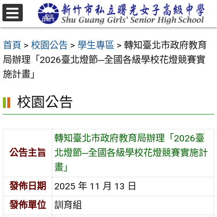
跳
至
選
主
單
首頁
>
校園公告
>
學生專區
>
轉知臺北市政府教育
要
局辦理「2026臺北燈節─全國各級學校花燈競賽實
內
施計畫」
容
區
校園公告
轉知臺北市政府教育局辦理「2026臺
公告主旨
北燈節─全國各級學校花燈競賽實施計
畫」
發佈日期
2025 年 11 月 13 日
發佈單位
訓育組