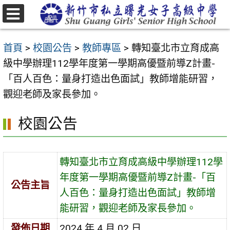
跳
至
選
主
單
首頁
>
校園公告
>
教師專區
>
轉知臺北市立育成高
要
級中學辦理112學年度第一學期高優暨前導Z計畫-
內
「百人百色：量身打造出色面試」教師增能研習，
容
觀迎老師及家長參加。
區
校園公告
轉知臺北市立育成高級中學辦理112學
年度第一學期高優暨前導Z計畫-「百
公告主旨
人百色：量身打造出色面試」教師增
能研習，觀迎老師及家長參加。
發佈日期
2024 年 4 月 02 日