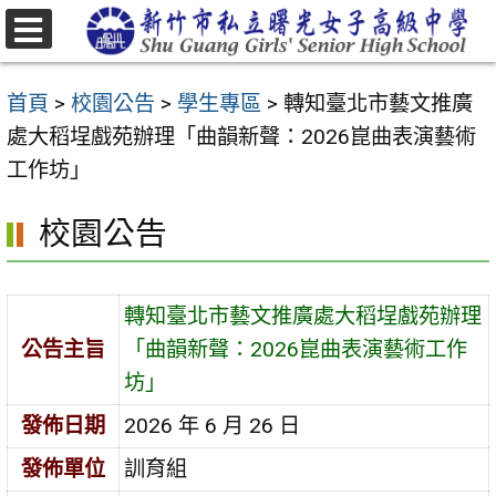
跳
至
選
主
單
首頁
>
校園公告
>
學生專區
>
轉知臺北市藝文推廣
要
處大稻埕戲苑辦理「曲韻新聲：2026崑曲表演藝術
內
工作坊」
容
區
校園公告
轉知臺北市藝文推廣處大稻埕戲苑辦理
公告主旨
「曲韻新聲：2026崑曲表演藝術工作
坊」
發佈日期
2026 年 6 月 26 日
發佈單位
訓育組