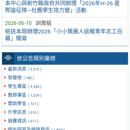
本中心與新竹縣政府共同辦理「2026年H-26 星
際遠征隊—社團學生培力營」活動
2026-06-10
訓育組
檢送本局辦理2026「小小策展人返鄉青年志工召
募」簡章
依公告類別彙總
最新消息
( 3,513 )
榮譽榜
( 180 )
學生專區
( 3,544 )
教師專區
( 1,234 )
獎助學金
( 121 )
升學訊息
( 616 )
競賽資訊
( 617 )
師生研習及營隊資訊
( 1,810 )