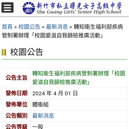
跳
至
選
主
單
首頁
>
校園公告
>
最新消息
>
轉知衛生福利部疾病
要
管制署辦理「校園愛滋自我篩檢推廣活動」
內
容
校園公告
區
轉知衛生福利部疾病管制署辦理「校園
公告主旨
愛滋自我篩檢推廣活動」
發佈日期
2024 年 4 月 01 日
發佈單位
體衛組
公告類別
最新消息
公告等級
一般