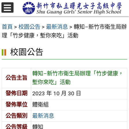
跳
至
選
主
單
首頁
>
校園公告
>
最新消息
>
轉知–新竹市衛生局辦
要
理「竹步健康，塹你來吃」活動
內
容
校園公告
區
轉知–新竹市衛生局辦理「竹步健康，
公告主旨
塹你來吃」活動
發佈日期
2023 年 10 月 30 日
發佈單位
體衛組
公告類別
最新消息
公告等級
轉知