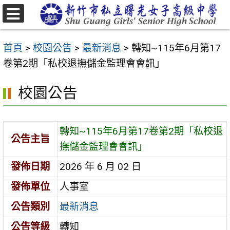
跳
至
選
主
單
首頁
>
校園公告
>
最新消息
>
轉知~115年6月第17
要
卷第2期「私校退撫儲金監理會會訊」
內
容
校園公告
區
轉知~115年6月第17卷第2期「私校退
公告主旨
撫儲金監理會會訊」
發佈日期
2026 年 6 月 02 日
發佈單位
人事室
公告類別
最新消息
公告等級
轉知