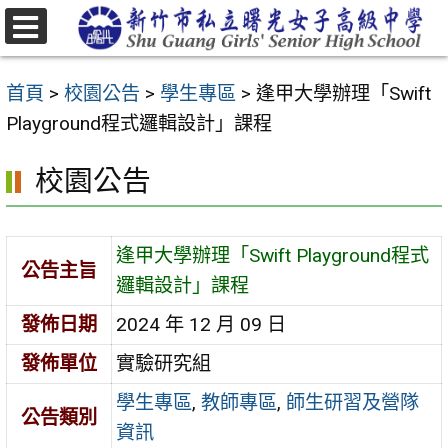
跳
至
選
主
單
首頁
>
校園公告
>
學生專區
>
逢甲大學辦理「Swift
要
Playground程式邏輯設計」課程
內
容
校園公告
區
逢甲大學辦理「Swift Playground程式
公告主旨
邏輯設計」課程
發佈日期
2024 年 12 月 09 日
發佈單位
實驗研究組
學生專區
,
教師專區
,
師生研習及營隊
公告類別
資訊