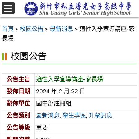
跳
至
選
主
單
首頁
>
校園公告
>
最新消息
>
適性入學宣導講座-家
要
長場
內
容
校園公告
區
公告主旨
適性入學宣導講座-家長場
發佈日期
2024 年 2 月 22 日
發佈單位
國中部註冊組
公告類別
最新消息
,
學生專區
,
升學訊息
公告等級
重要