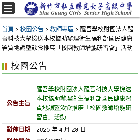
跳
至
選
主
單
首頁
>
校園公告
>
教師專區
>
醒吾學校財團法人醒
要
吾科技大學檢送本校協助辦理衛生福利部國民健康
內
署質地調整飲食推廣「校園教師增能研習會」活動
容
區
校園公告
醒吾學校財團法人醒吾科技大學檢送
本校協助辦理衛生福利部國民健康署
公告主旨
質地調整飲食推廣「校園教師增能研
習會」活動
發佈日期
2025 年 4 月 28 日