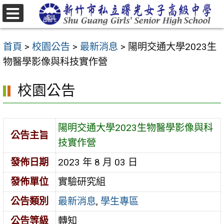
跳
至
選
主
單
首頁
>
校園公告
>
最新消息
>
陽明交通大學2023生
要
物醫學影像與科技實作營
內
容
校園公告
區
陽明交通大學2023生物醫學影像與科
公告主旨
技實作營
發佈日期
2023 年 8 月 03 日
發佈單位
實驗研究組
公告類別
最新消息
,
學生專區
公告等級
轉知