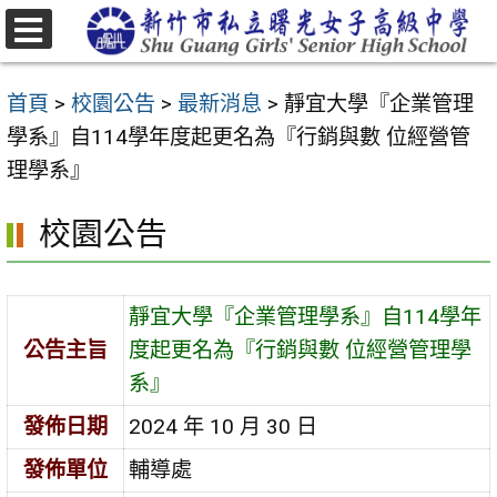
跳
至
選
主
單
首頁
>
校園公告
>
最新消息
>
靜宜大學『企業管理
要
學系』自114學年度起更名為『行銷與數 位經營管
內
理學系』
容
區
校園公告
靜宜大學『企業管理學系』自114學年
公告主旨
度起更名為『行銷與數 位經營管理學
系』
發佈日期
2024 年 10 月 30 日
發佈單位
輔導處