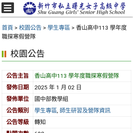
跳
至
選
主
單
首頁
>
校園公告
>
學生專區
>
香山高中113 學年度
要
職探寒假營隊
內
容
校園公告
區
公告主旨
香山高中113 學年度職探寒假營隊
發佈日期
2025 年 1 月 02 日
發佈單位
國中部教學組
公告類別
學生專區
,
師生研習及營隊資訊
公告等級
轉知