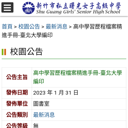
跳
至
選
主
單
首頁
>
校園公告
>
最新消息
>
高中學習歷程檔案精
要
進手冊-臺北大學編印
內
容
校園公告
區
高中學習歷程檔案精進手冊-臺北大學
公告主旨
編印
發佈日期
2023 年 1 月 31 日
發佈單位
圖書室
公告類別
最新消息
公告等級
無