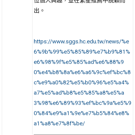
位個人興趣，並在繁星推薦中脫穎而
出。
https://www.sggs.hc.edu.tw/news/%e
6%9b%99%e5%85%89%e7%b9%81%
e6%98%9f%e5%85%ad%e6%88%9
0%e4%b8%8a%e6%a6%9c%ef%bc%8
c%e9%a0%82%e5%b0%96%e5%a4%
a7%e5%ad%b8%e5%85%a8%e5%a
3%98%e6%89%93%ef%bc%9a%e5%9
0%84%e9%a1%9e%e7%b5%84%e8%
a1%a8%e7%8f%be/