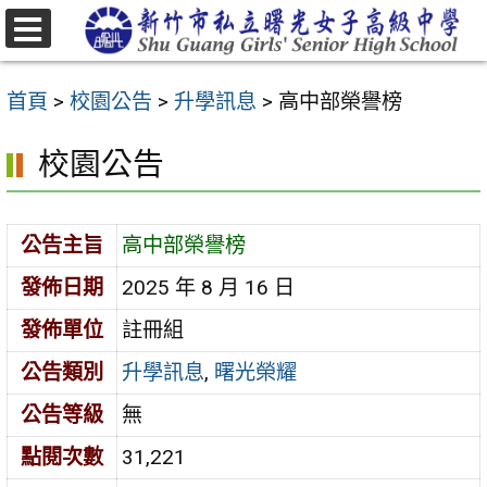
跳
至
選
主
單
首頁
>
校園公告
>
升學訊息
>
高中部榮譽榜
要
內
校園公告
容
區
公告主旨
高中部榮譽榜
發佈日期
2025 年 8 月 16 日
發佈單位
註冊組
公告類別
升學訊息
,
曙光榮耀
公告等級
無
點閱次數
31,221