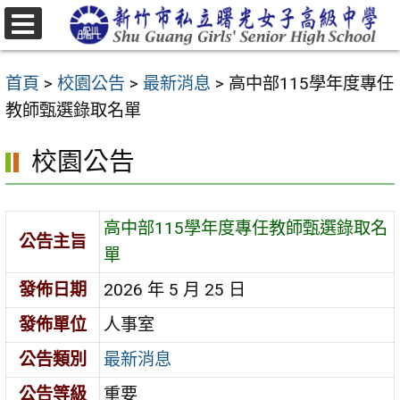
跳
至
選
主
單
首頁
>
校園公告
>
最新消息
>
高中部115學年度專任
要
教師甄選錄取名單
內
容
校園公告
區
高中部115學年度專任教師甄選錄取名
公告主旨
單
發佈日期
2026 年 5 月 25 日
發佈單位
人事室
公告類別
最新消息
公告等級
重要