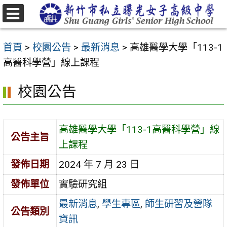
跳
至
選
主
單
首頁
>
校園公告
>
最新消息
>
高雄醫學大學「113-1
要
高醫科學營」線上課程
內
容
校園公告
區
高雄醫學大學「113-1高醫科學營」線
公告主旨
上課程
發佈日期
2024 年 7 月 23 日
發佈單位
實驗研究組
最新消息
,
學生專區
,
師生研習及營隊
公告類別
資訊