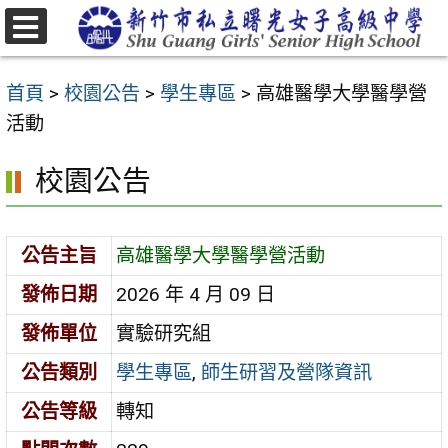
跳
至
選
主
單
首頁
>
校園公告
>
學生專區
>
高雄醫學大學醫學營
要
活動
內
容
校園公告
區
公告主旨
高雄醫學大學醫學營活動
發佈日期
2026 年 4 月 09 日
發佈單位
實驗研究組
公告類別
學生專區
,
師生研習及營隊資訊
公告等級
轉知