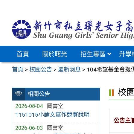
跳
至
主
要
內
容
首頁
關於曙光
招生專區
升學
區
首頁
>
校園公告
>
最新消息
>
104希望基金會提
校
相關公告
2026-08-04
圖書室
1151015小論文寫作競賽說明
公告主
2026-06-03
圖書室