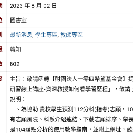
期
2023 年 8 月 02 日
位
圖書室
別
最新消息
,
學生專區
,
教師專區
級
轉知
數
802
容
主旨：敬請函轉【財團法人一零四希望基金會】提
研習線上講座-資深教授如何看學習歷程」，敬請
說明：
一、為協助 貴校學生預測112分科(指考)志願，
有志願風險、科系介紹連結、下載志願排序、學
是104落點分析的使用教學指南，並附上網址，歡