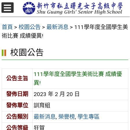
跳
至
選
主
單
首頁
>
校園公告
>
最新消息
>
111學年度全國學生美
要
術比賽 成績優異!
內
容
校園公告
區
111學年度全國學生美術比賽 成績優
公告主旨
異!
發佈日期
2023 年 2 月 20 日
發佈單位
訓育組
公告類別
最新消息
,
榮譽榜
,
學生專區
公告等級
狂賀