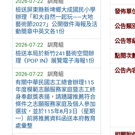
2026-07-22
訓育組
檢送屏東縣新埤鄉大成國民小學
發佈單
辦理「和大自然一起玩——大地
藝術節2027」公開徵件海報及活
公告類
動簡章中英文各1份
公告等
2026-07-22
訓育組
檢送本局於新竹241藝術空間辦
點閱次
理《POP IN》展覽電子海報1份
公告內
2026-07-22
訓育組
有關中華民國志工總會辦理115
年度模範志願服務家庭暨志工終
身奉獻獎表揚，請踴躍推薦符合
條件之志願服務家庭及個人參加
選拔，並於115年8月3日（星期
一）前將推薦資料函送本府教育
處彙整
相關附