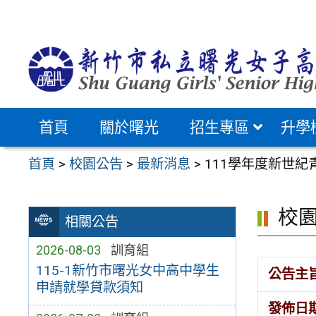
跳
至
主
要
內
容
首頁
關於曙光
招生專區
升學
區
首頁
>
校園公告
>
最新消息
>
111學年度新世紀
校
相關公告
2026-08-03
訓育組
115-1新竹市曙光女中高中學生
公告主
申請就學貸款須知
發佈日