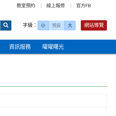
教室預約
線上報修
官方FB
送出
字級：
網站導覽
小
預設
大
搜
尋：
資訊服務
曜曜曙光