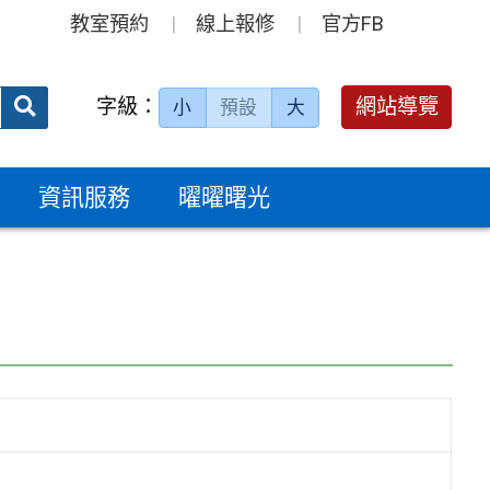
教室預約
線上報修
官方FB
送出
字級：
網站導覽
小
預設
大
搜
尋：
資訊服務
曜曜曙光