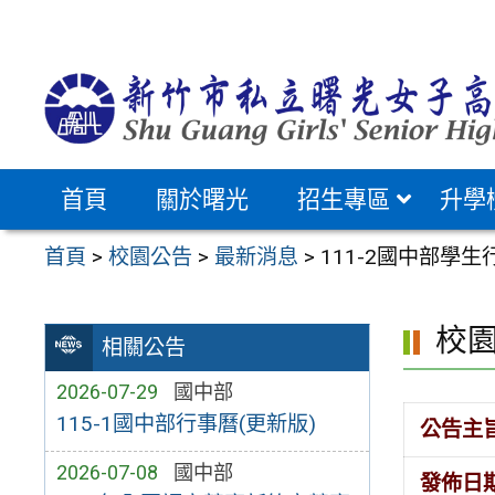
跳
至
主
要
內
容
首頁
關於曙光
招生專區
升學
區
首頁
>
校園公告
>
最新消息
>
111-2國中部學生
校
相關公告
2026-07-29
國中部
115-1國中部行事曆(更新版)
公告主
2026-07-08
國中部
發佈日