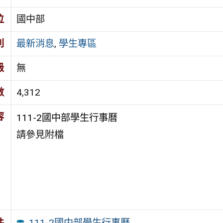
位
國中部
別
最新消息
,
學生專區
級
無
數
4,312
容
111-2國中部學生行事曆
請參見附檔
111-2國中部學生行事曆
件