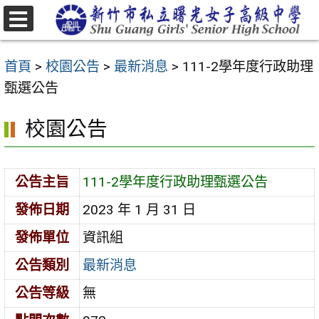
跳
至
選
主
單
首頁
>
校園公告
>
最新消息
>
111-2學年度行政助理
要
甄選公告
內
容
校園公告
區
公告主旨
111-2學年度行政助理甄選公告
發佈日期
2023 年 1 月 31 日
發佈單位
資訊組
公告類別
最新消息
公告等級
無