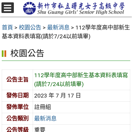
跳
至
選
主
單
首頁
>
校園公告
>
最新消息
>
112學年度高中部新生
要
基本資料表填寫(請於7/24以前填畢)
內
容
校園公告
區
112學年度高中部新生基本資料表填寫
公告主旨
(請於7/24以前填畢)
發佈日期
2023 年 7 月 17 日
發佈單位
註冊組
公告類別
最新消息
公告等級
重要