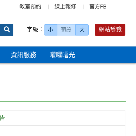
教室預約
線上報修
官方FB
送出
字級：
網站導覽
小
預設
大
搜
尋：
資訊服務
曜曜曙光
告