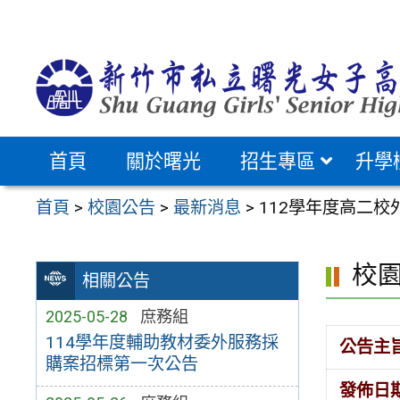
跳
至
主
要
內
容
首頁
關於曙光
招生專區
升學
區
首頁
>
校園公告
>
最新消息
>
112學年度高二
校
相關公告
2025-05-28
庶務組
114學年度輔助教材委外服務採
公告主
購案招標第一次公告
發佈日