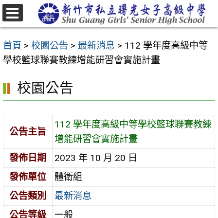
跳
至
選
主
單
首頁
>
校園公告
>
最新消息
>
112 學年度高級中等
要
學校籃球聯賽教練增能研習會實施計畫
內
容
校園公告
區
112 學年度高級中等學校籃球聯賽教練
公告主旨
增能研習會實施計畫
發佈日期
2023 年 10 月 20 日
發佈單位
體衛組
公告類別
最新消息
公告等級
一般