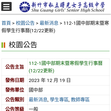
跳
至
選
主
單
首頁
>
校園公告
>
最新消息
>
112-1國中部期末暨寒
要
假學生行事曆(12/22更新)
內
容
校園公告
區
112-1國中部期末暨寒假學生行事曆
公告主旨
(12/22更新)
發佈日期
2023 年 12 月 19 日
發佈單位
國中部
公告類別
最新消息
,
學生專區
,
教師專區
公告等級
一般