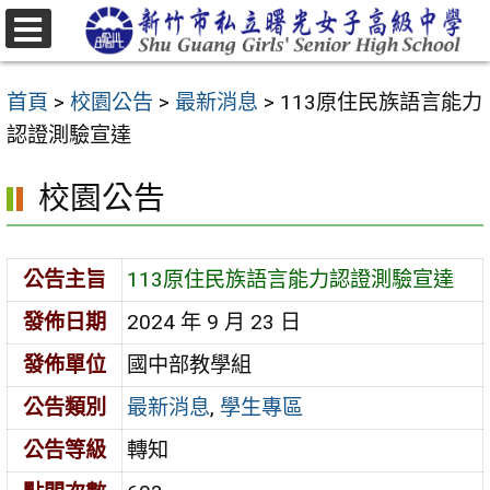
跳
至
選
主
單
首頁
>
校園公告
>
最新消息
>
113原住民族語言能力
要
認證測驗宣達
內
容
校園公告
區
公告主旨
113原住民族語言能力認證測驗宣達
發佈日期
2024 年 9 月 23 日
發佈單位
國中部教學組
公告類別
最新消息
,
學生專區
公告等級
轉知