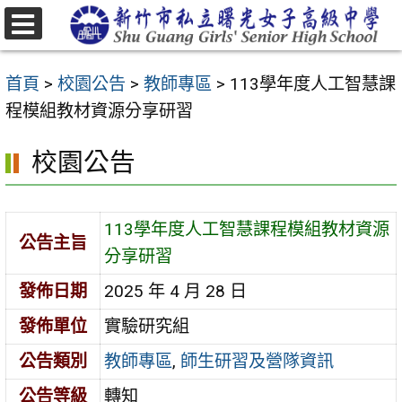
跳
至
選
主
單
首頁
>
校園公告
>
教師專區
>
113學年度人工智慧課
要
程模組教材資源分享研習
內
容
校園公告
區
113學年度人工智慧課程模組教材資源
公告主旨
分享研習
發佈日期
2025 年 4 月 28 日
發佈單位
實驗研究組
公告類別
教師專區
,
師生研習及營隊資訊
公告等級
轉知