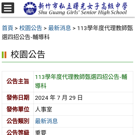
跳
至
選
主
單
首頁
>
校園公告
>
最新消息
>
113學年度代理教師甄
要
選四招公告-輔導科
內
容
校園公告
區
113學年度代理教師甄選四招公告-輔
公告主旨
導科
發佈日期
2024 年 7 月 29 日
發佈單位
人事室
公告類別
最新消息
公告等級
重要