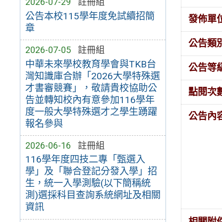
2026-07-29
註冊組
公告本校115學年度免試續招簡
發佈單
章
公告類
2026-07-05
註冊組
中華未來學校教育學會與TKB台
公告等
灣知識庫合辦「2026大學特殊選
才書審競賽」，敬請貴校協助公
點閱次
告並轉知校內有意參加116學年
度一般大學特殊選才之學生踴躍
公告內
報名參與
2026-06-16
註冊組
116學年度四技二專「甄選入
學」及「聯合登記分發入學」招
生，統一入學測驗(以下簡稱統
測)選採科目查詢系統網址及相關
資訊
相關附