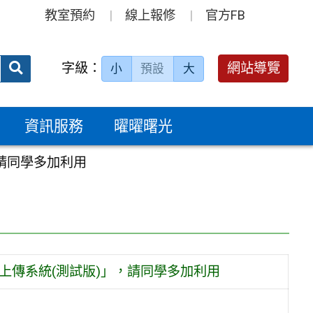
教室預約
線上報修
官方FB
送出
字級：
網站導覽
小
預設
大
搜
尋：
資訊服務
曜曜曙光
請同學多加利用
上傳系統(測試版)」，請同學多加利用