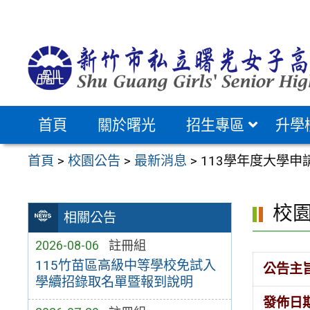
跳
至
主
要
內
容
首頁
關於曙光
招生專區
升學
區
首頁
>
校園公告
>
最新消息
>
113學年度大學
校
相關公告
2026-08-06
註冊組
115竹苗區高級中等學校免試入
公告主
學續招錄取名單暨報到說明
發佈日