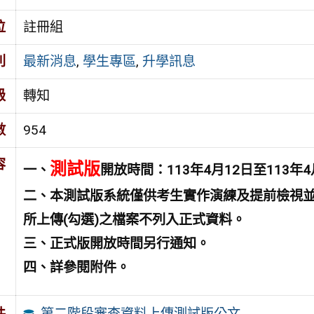
位
註冊組
別
最新消息
,
學生專區
,
升學訊息
級
轉知
數
954
容
測試版
一、
開放時間：113年4月12日至113年
二、本測試版系統僅供考生實作演練及提前檢視
所上傳(勾選)之檔案不列入正式資料。
三、正式版開放時間另行通知。
四、詳參閱附件。
第二階段審查資料上傳測試版公文
件